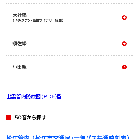
大社線
（ゆめタウン・島根ワイナリー経由）
須佐線
小田線
出雲管内路線図(PDF)
50音から探す
松江管内 (松江市交通局・一畑バス共通時刻表)