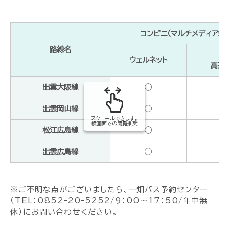
コンビニ（マルチメディア端
路線名
J
ウェルネット
高速
出雲大阪線
◯
出雲岡山線
◯
スクロールできます。
横画面での閲覧推奨
松江広島線
◯
出雲広島線
◯
※ご不明な点がございましたら、一畑バス予約センター
（TEL：0852-20-5252/9：00～17：50/年中無
休）にお問い合わせください。