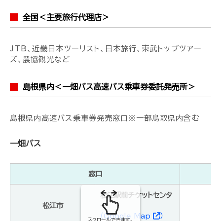
全国＜主要旅行代理店＞
JTB、近畿日本ツーリスト、日本旅行、東武トップツアー
ズ、農協観光など
島根県内＜一畑バス高速バス乗車券委託発売所＞
島根県内高速バス乗車券発売窓口※一部鳥取県内含む
一畑バス
窓口
松江駅前チケットセンタ
松江市
ー
（Google Map
）
スクロールできます。