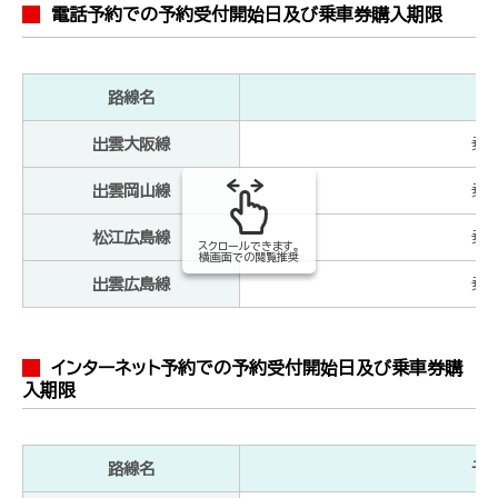
電話予約での予約受付開始日及び乗車券購入期限
路線名
出雲大阪線
乗車
出雲岡山線
乗車
松江広島線
乗車
スクロールできます。
横画面での閲覧推奨
出雲広島線
乗車
インターネット予約での予約受付開始日及び乗車券購
入期限
路線名
予