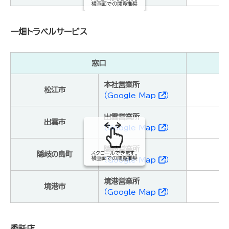
横画面での閲覧推奨
一畑トラベルサービス
窓口
ク
本社営業所
松江市
（Google Map
）
出雲営業所
出雲市
（Google Map
）
隠岐営業所
隠岐の島町
スクロールできます。
横画面での閲覧推奨
（Google Map
）
境港営業所
境港市
（Google Map
）
委託店