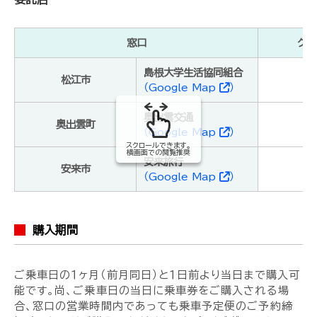
窓口
クレ
島根大学生活協同組合
松江市
（Google Map
）
奥出雲交通
奥出雲町
（Google Map
）
スクロールできます。
横画面での閲覧推奨
安来旅行
安来市
（Google Map
）
購入期間
ご乗車日の１ヶ月（前月同日）と１日前より当日まで購入可
能です。尚、ご乗車日の当日に乗車券をご購入される場
合、窓口の営業時間内であっても乗車予定便のご予約締